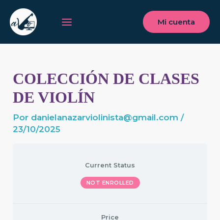
Ir
Main
al
Mi cuenta
Menu
contenido
COLECCIÓN DE CLASES
DE VIOLÍN
Por
danielanazarviolinista@gmail.com
/
23/10/2025
Current Status
NOT ENROLLED
Price