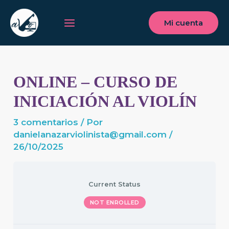
Ir
Main
al
Mi cuenta
Menu
contenido
ONLINE – CURSO DE
INICIACIÓN AL VIOLÍN
3 comentarios
/ Por
danielanazarviolinista@gmail.com
/
26/10/2025
Current Status
NOT ENROLLED