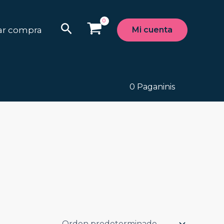
Buscar
zar compra
Mi cuenta
0
Paganinis