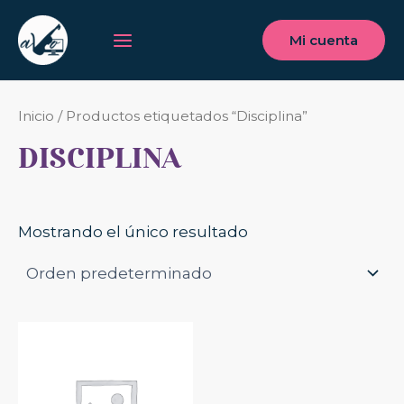
Ir
Main
al
Mi cuenta
Menu
contenido
Inicio
/ Productos etiquetados “Disciplina”
DISCIPLINA
Mostrando el único resultado