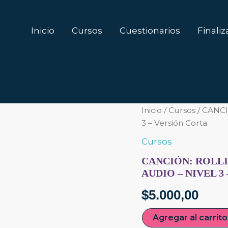
Inicio
Cursos
Cuestionarios
Finali
CANCIÓN:
Inicio
/
Cursos
/ CANCIÓ
Rolling
3 – Versión Corta
in
the
Cursos
deep
CANCIÓN: ROLLIN
-
Adele
AUDIO – NIVEL 3
-
Partitura
$
5.000,00
+
Audio
Agregar al carrito
-