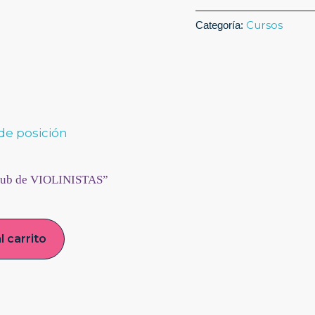
Nivel
3
Cursos
Categoría:
-
Versión
Corta
cantidad
lub de VIOLINISTAS”
l carrito