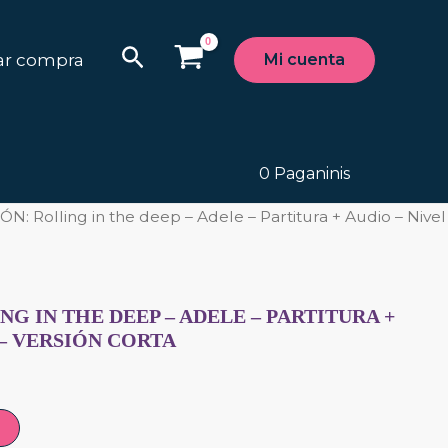
Buscar
zar compra
Mi cuenta
0
Paganinis
N: Rolling in the deep – Adele – Partitura + Audio – Nivel
G IN THE DEEP – ADELE – PARTITURA +
 – VERSIÓN CORTA